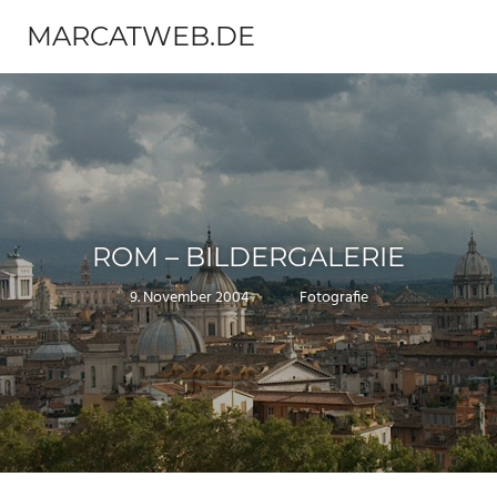
Zum
MARCATWEB.DE
Inhalt
Menü
springen
Fotografie
&
Reise
ROM – BILDERGALERIE
9. November 2004
Marc
Fotografie