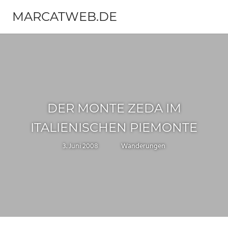
Zum
MARCATWEB.DE
Inhalt
Menü
springen
Fotografie
&
Reise
DER MONTE ZEDA IM
ITALIENISCHEN PIEMONTE
3. Juni 2008
Marc
Wanderungen