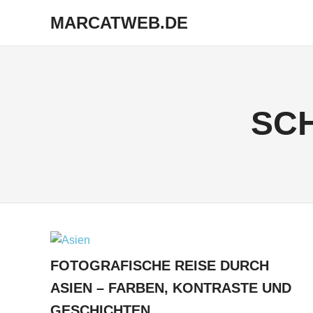
MARCATWEB.DE
Fotografie
Zum
&
Inhalt
Reise
springen
SC
FOTOGRAFISCHE REISE DURCH
ASIEN – FARBEN, KONTRASTE UND
GESCHICHTEN