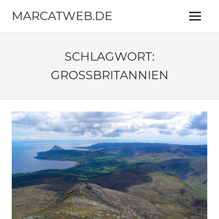
Zum
MARCATWEB.DE
Inhalt
Menü
springen
Fotografie
&
Reise
SCHLAGWORT:
GROSSBRITANNIEN