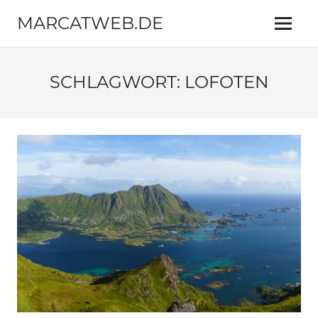
Zum
MARCATWEB.DE
Inhalt
Menü
springen
Fotografie
&
Reise
SCHLAGWORT:
LOFOTEN