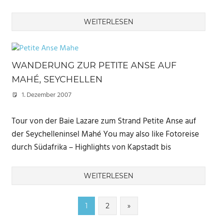
WEITERLESEN
WANDERUNG ZUR PETITE ANSE AUF
MAHÉ, SEYCHELLEN
1. Dezember 2007
Marc
Tour von der Baie Lazare zum Strand Petite Anse auf
der Seychelleninsel Mahé You may also like Fotoreise
durch Südafrika – Highlights von Kapstadt bis
WEITERLESEN
Seitennummerierung
Nächste
1
2
»
Beiträge