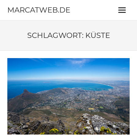
Zum
MARCATWEB.DE
Inhalt
Menü
springen
Fotografie
&
Reise
SCHLAGWORT:
KÜSTE