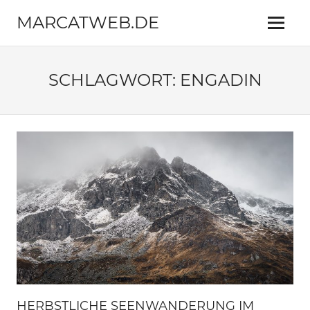
Zum
MARCATWEB.DE
Inhalt
Menü
springen
Fotografie
&
Reise
SCHLAGWORT:
ENGADIN
HERBSTLICHE SEENWANDERUNG IM