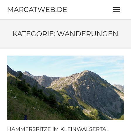
Zum
MARCATWEB.DE
Inhalt
Menü
springen
Fotografie
&
Reise
KATEGORIE:
WANDERUNGEN
HAMMERSPITZE IM KLEINWALSERTAL