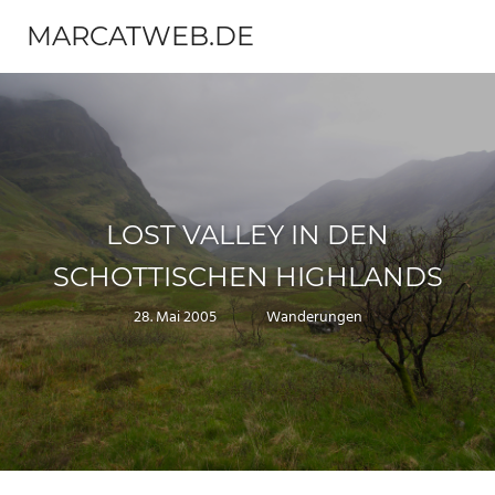
Zum
MARCATWEB.DE
Inhalt
Menü
springen
Fotografie
&
Reise
LOST VALLEY IN DEN
SCHOTTISCHEN HIGHLANDS
28. Mai 2005
Marc
Wanderungen