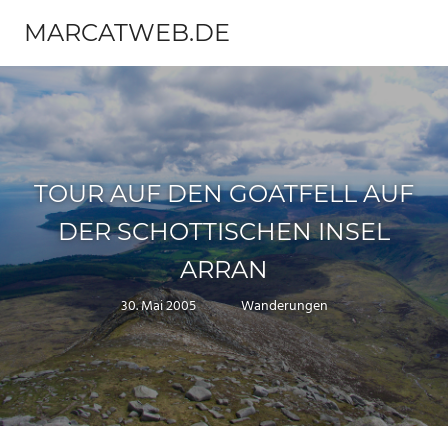
Zum
MARCATWEB.DE
Inhalt
Menü
springen
Fotografie
&
Reise
TOUR AUF DEN GOATFELL AUF
DER SCHOTTISCHEN INSEL
ARRAN
30. Mai 2005
Marc
Wanderungen