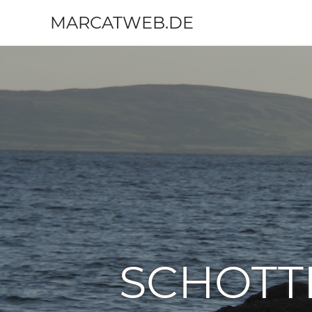
MARCATWEB.DE
Fotografie
Zum
&
Inhalt
Reise
springen
SCHOTT