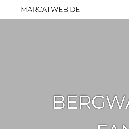
MARCATWEB.DE
Fotografie
Zum
&
Inhalt
Reise
springen
BERGW