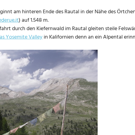
nnt am hinteren Ende des Rautal in der Nähe des Örtchens 
derue.it
) auf 1.548 m.
hrt durch den Kiefernwald im Rautal gleiten steile Felsw
as Yosemite Valley
in Kalifornien denn an ein Alpental erin