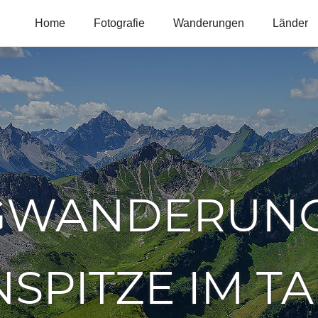
Home
Fotografie
Wanderungen
Länder
GWANDERUNG
SPITZE IM T