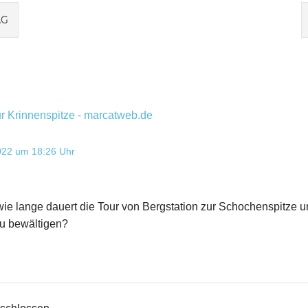
gation
AG
 Krinnenspitze - marcatweb.de
022 um 18:26 Uhr
 wie lange dauert die Tour von Bergstation zur Schochenspitze 
u bewältigen?