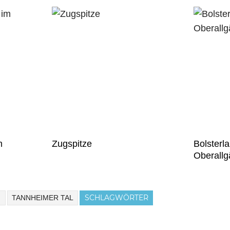
m
Zugspitze
Bolsterl
Oberallg
SCHLAGWÖRTER
H
TANNHEIMER TAL