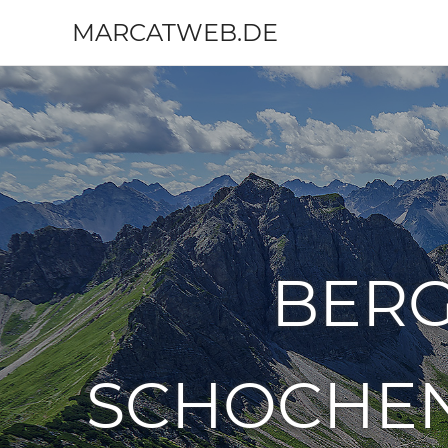
MARCATWEB.DE
Fotografie
Zum
&
Inhalt
Reise
springen
BER
SCHOCHEN