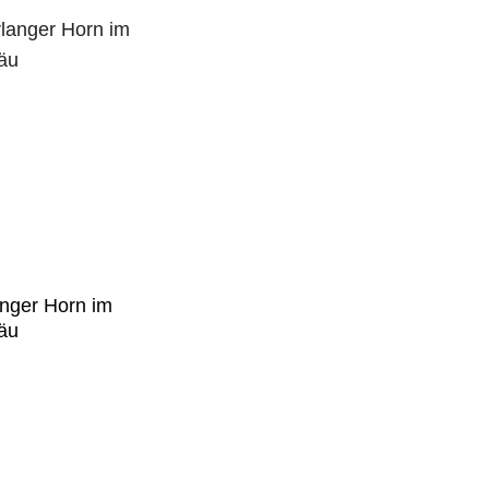
anger Horn im
äu