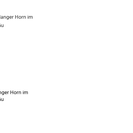
anger Horn im
äu