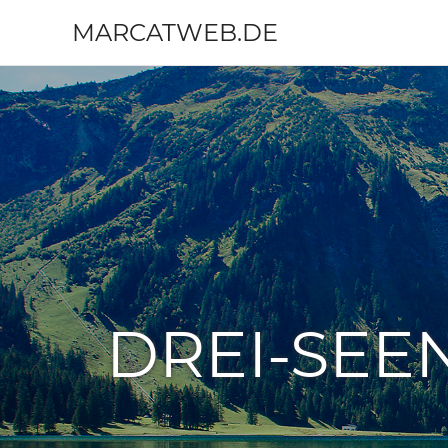
MARCATWEB.DE
Fotografie
Zum
&
Inhalt
Reise
springen
DREI-SEE