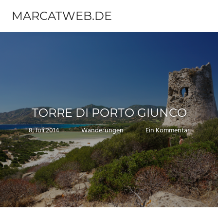
Zum
MARCATWEB.DE
Inhalt
Menü
springen
Fotografie
&
Reise
TORRE DI PORTO GIUNCO
8. Juli 2014
Marc
Wanderungen
Ein Kommentar