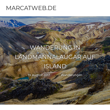
Zum
MARCATWEB.DE
Inhalt
Menü
springen
Fotografie
&
Reise
WANDERUNG IN
LANDMANNALAUGAR AUF
ISLAND
19. August 2017
Marc
Wanderungen