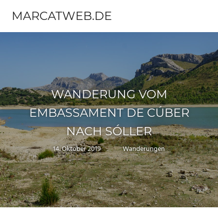
Zum
MARCATWEB.DE
Inhalt
Menü
springen
Fotografie
&
Reise
WANDERUNG VOM
EMBASSAMENT DE CÚBER
NACH SÓLLER
14. Oktober 2019
Marc
Wanderungen