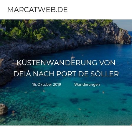
Zum
MARCATWEB.DE
Inhalt
Menü
springen
Fotografie
&
Reise
KÜSTENWANDERUNG VON
DEIÀ NACH PORT DE SÓLLER
16. Oktober 2019
Marc
Wanderungen