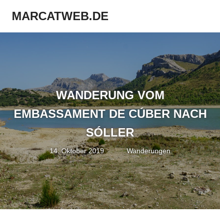
Zum
MARCATWEB.DE
Inhalt
Menü
springen
Fotografie
&
Reise
WANDERUNG VOM
EMBASSAMENT DE CÚBER NACH
SÓLLER
14. Oktober 2019
Marc
Wanderungen