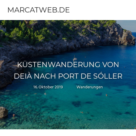
Zum
MARCATWEB.DE
Inhalt
Menü
springen
Fotografie
&
Reise
KÜSTENWANDERUNG VON
DEIÀ NACH PORT DE SÓLLER
16. Oktober 2019
Marc
Wanderungen