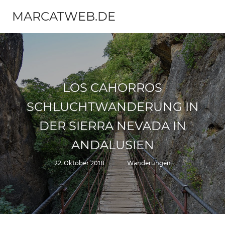
Zum
MARCATWEB.DE
Inhalt
Menü
springen
Fotografie
&
Reise
LOS CAHORROS
SCHLUCHTWANDERUNG IN
DER SIERRA NEVADA IN
ANDALUSIEN
22. Oktober 2018
Marc
Wanderungen