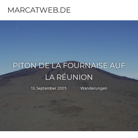
Zum
MARCATWEB.DE
Inhalt
Menü
springen
Fotografie
&
Reise
PITON DE LA FOURNAISE AUF
LA RÉUNION
13. September 2005
Marc
Wanderungen