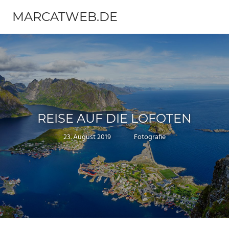
Zum
MARCATWEB.DE
Inhalt
Menü
springen
Fotografie
&
Reise
REISE AUF DIE LOFOTEN
23. August 2019
Marc
Fotografie