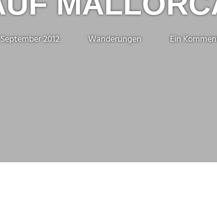
AUF MALLORC
. September 2012
Marc
Wanderungen
Ein Kommen