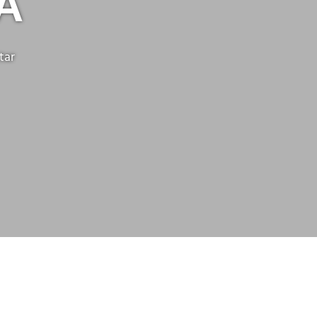
A
tar