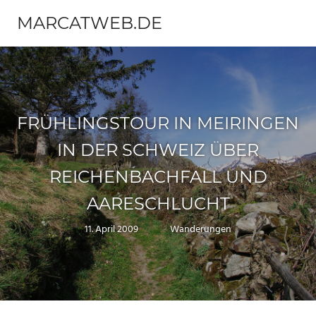
Zum
MARCATWEB.DE
Inhalt
Menü
springen
Fotografie
&
Reise
FRÜHLINGSTOUR IN MEIRINGEN
IN DER SCHWEIZ ÜBER
REICHENBACHFALL UND
AARESCHLUCHT
11. April 2009
Marc
Wanderungen