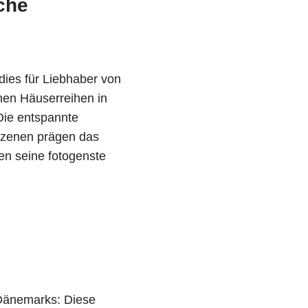
che
ies für Liebhaber von
ohen Häuserreihen in
Die entspannte
szenen prägen das
en seine fotogenste
 Dänemarks: Diese