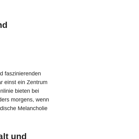
nd
d faszinierenden
r einst ein Zentrum
linie bieten bei
nders morgens, wenn
rdische Melancholie
alt und