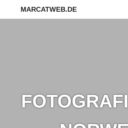
MARCATWEB.DE
Fotografie
Zum
&
Inhalt
Reise
springen
FOTOGRAFI