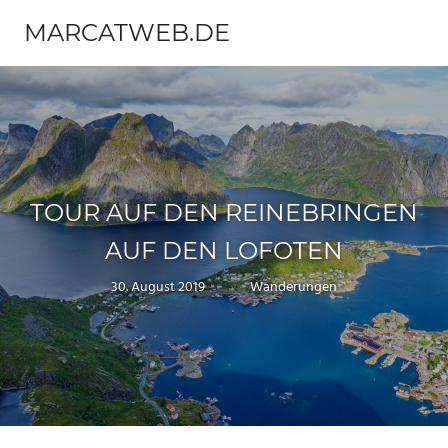
Zum
MARCATWEB.DE
Inhalt
Menü
springen
Fotografie
&
Reise
TOUR AUF DEN REINEBRINGEN
AUF DEN LOFOTEN
30. August 2019
Marc
Wanderungen