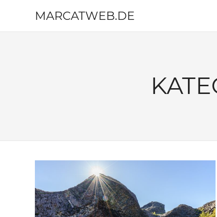
MARCATWEB.DE
Fotografie
Zum
&
Inhalt
Reise
springen
KATE