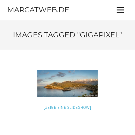
Zum
MARCATWEB.DE
Inhalt
Menü
springen
Fotografie
&
Reise
IMAGES TAGGED "GIGAPIXEL"
[ZEIGE EINE SLIDESHOW]